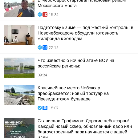
В Чебоксарах стартовал плановый ремонт
Московского моста
18:34
Подготовку к зиме — под жесткий контроль: в
Новочебоксарске обсудили готовность
жилфонда к холодам
22:15
Что известно о ночной атаке ВСУ на
российские регионы:
09:34
Красивейшее место Чебоксар
преображается: новый тротуар на
Президентском бульваре
15:07
Станислав Трофимов: Дорогие чебоксарцы!.
Каждый новый сквер, обновленный двор или
благоустроенный парк начинается с вашей
идеи