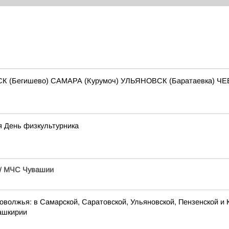
СК (Бегишево) САМАРА (Курумоч) УЛЬЯНОВСК (Баратаевка) 
я День физкультурника
/
МЧС Чувашии
оволжья: в Самарской, Саратовской, Ульяновской, Пензенской и 
Башкирии