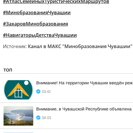
#АтласСемейныхТуристическихМаршрутов
#МинобразованияЧувашии
#ЗахаровМинобразования
#НавигаторыДетстваЧувашии
Источник:
Канал в МАКС "Минобразования Чувашии"
ТОП
Внимание! На территории Чувашии введён реж
03:42
Внимание, в Чувашской Республике объявл
04:03