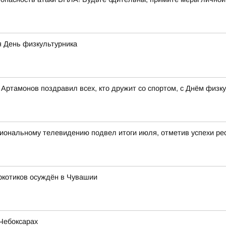
я День физкультурника
ртамонов поздравил всех, кто дружит со спортом, с Днём физку
ональному телевидению подвел итоги июля, отметив успехи рес
ркотиков осуждён в Чувашии
Чебоксарах