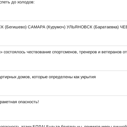
спеть до холодов:
К (Бегишево) САМАРА (Курумоч) УЛЬЯНОВСК (Баратаевка) 
» состоялось чествование спортсменов, тренеров и ветеранов о
ртирных домов, которые определены как укрытия
ракетная опасность!
опасность атаки БПЛА! Будьте бдительны, примите меры личной