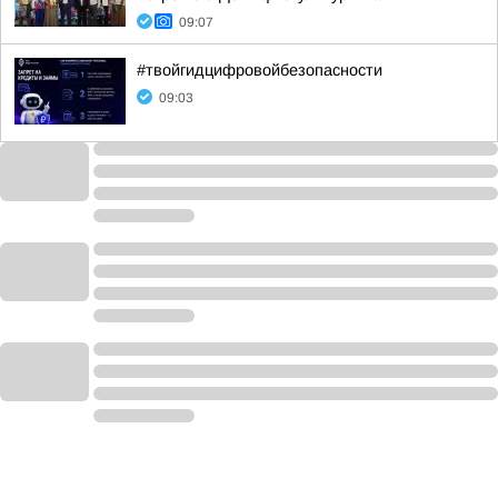
09:07
#твойгидцифровойбезопасности
09:03