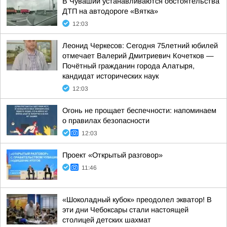
В Чувашии устанавливаются обстоятельства
ДТП на автодороге «Вятка»
12:03
Леонид Черкесов: Сегодня 75летний юбилей
отмечает Валерий Дмитриевич Кочетков —
Почётный гражданин города Алатыря,
кандидат исторических наук
12:03
Огонь не прощает беспечности: напоминаем
о правилах безопасности
12:03
Проект «Открытый разговор»
11:46
«Шоколадный кубок» преодолел экватор! В
эти дни Чебоксары стали настоящей
столицей детских шахмат