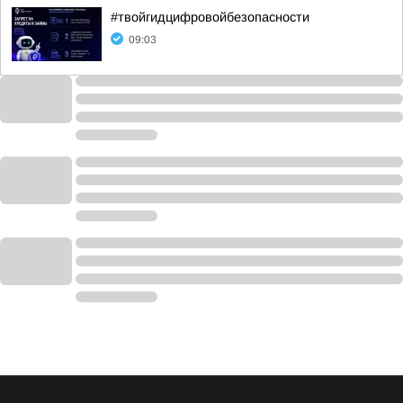
#твойгидцифровойбезопасности
09:03