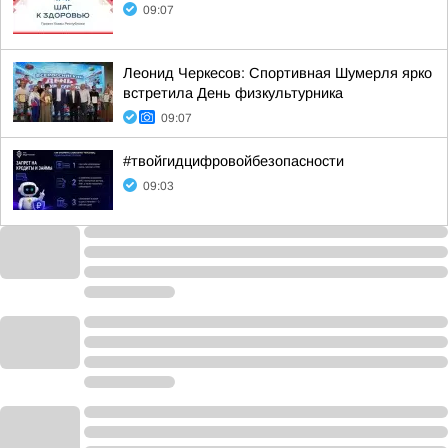
09:07
Леонид Черкесов: Спортивная Шумерля ярко
встретила День физкультурника
09:07
#твойгидцифровойбезопасности
09:03