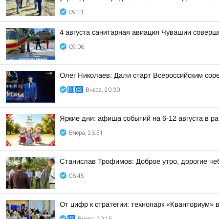
09:11
4 августа санитарная авиация Чувашии соверш
09:06
Олег Николаев: Дали старт Всероссийским сор
Вчера, 20:30
Яркие дни: афиша событий на 6-12 августа в р
Вчера, 23:51
Станислав Трофимов: Доброе утро, дорогие че
06:45
От цифр к стратегии: технопарк «Кванториум» 