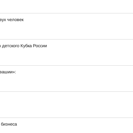
вух человек
 детского Кубка России
увашии»:
 бизнеса