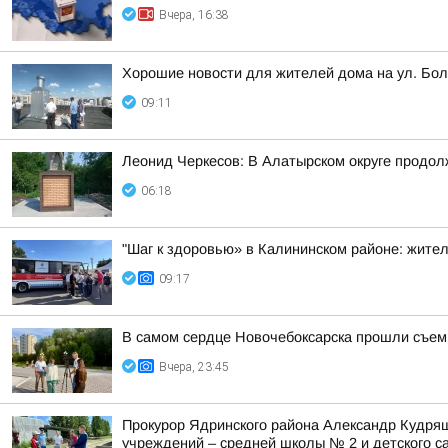
Вчера, 16:38
Хорошие новости для жителей дома на ул. Бол
09:11
Леонид Черкесов: В Алатырском округе продол
06:18
"Шаг к здоровью» в Калининском районе: жите
09:17
В самом сердце Новочебоксарска прошли съем
Вчера, 23:45
Прокурор Ядринского района Александр Кудря
учреждений – средней школы № 2 и детского са