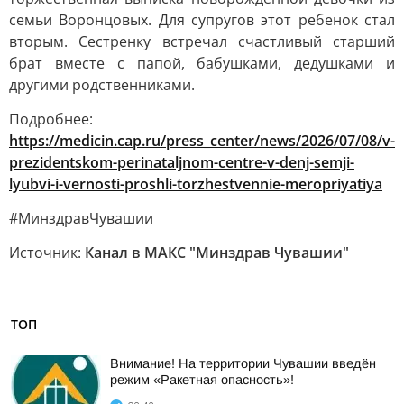
семьи Воронцовых. Для супругов этот ребенок стал
вторым. Сестренку встречал счастливый старший
брат вместе с папой, бабушками, дедушками и
другими родственниками.
Подробнее:
https://medicin.cap.ru/press_center/news/2026/07/08/v-
prezidentskom-perinataljnom-centre-v-denj-semji-
lyubvi-i-vernosti-proshli-torzhestvennie-meropriyatiya
#МинздравЧувашии
Источник:
Канал в МАКС "Минздрав Чувашии"
ТОП
Внимание! На территории Чувашии введён
режим «Ракетная опасность»!