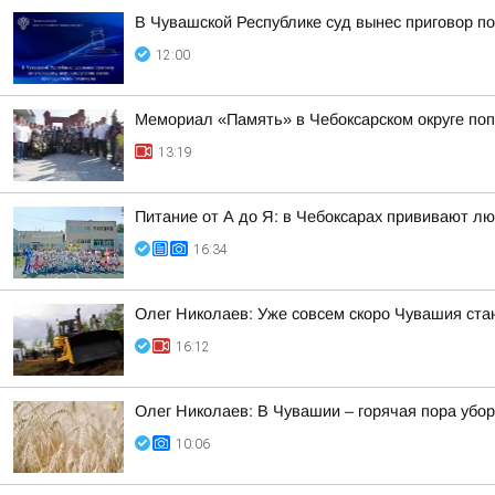
В Чувашской Республике суд вынес приговор п
12:00
Мемориал «Память» в Чебоксарском округе по
13:19
Питание от А до Я: в Чебоксарах прививают лю
16:34
Олег Николаев: Уже совсем скоро Чувашия ста
16:12
Олег Николаев: В Чувашии – горячая пора убо
10:06