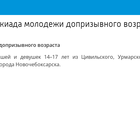
акиада молодежи допризывного возр
допризывного возраста
ей и девушек 14–17 лет из Цивильского, Урмарског
города Новочебоксарска.