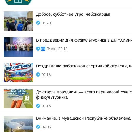
Доброе, субботнее утро, чебоксарцы!
08:40
В преддверии Дня физкультурника в ДК «Химик
Вчера, 23:13
Поздравляю работников спортивной отрасли, ве
09:16
До старта праздника — всего пара часов! Уже
физкультурника
09:16
Внимание, в Чувашской Республике объявл
04:03