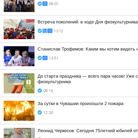
09:07
Встреча поколений: в ходе Дня физкультурник
13:12
Станислав Трофимов: Каким мы хотим видеть 
13:51
До старта праздника — всего пара часов! Уже
физкультурника
09:16
За сутки в Чувашии произошли 2 пожара
12:30
Леонид Черкесов: Сегодня 75летний юбилей о