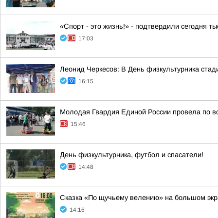
«Спорт - это жизнь!» - подтвердили сегодня т
17:03
Леонид Черкесов: В День физкультурника стад
16:15
Молодая Гвардия Единой России провела по вс
15:46
День физкультурника, футбол и спасатели!
14:48
Сказка «По щучьему велению» на большом эк
14:16