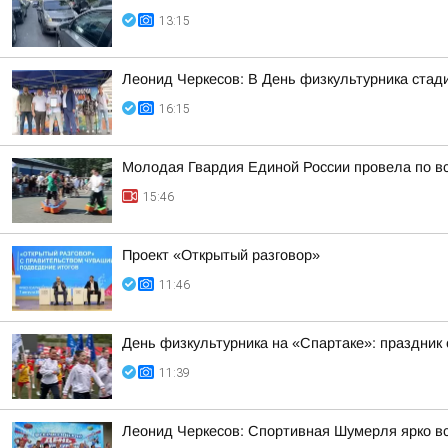
13:15
Леонид Черкесов: В День физкультурника стад
16:15
Молодая Гвардия Единой России провела по вс
15:46
Проект «Открытый разговор»
11:46
День физкультурника на «Спартаке»: праздник 
11:39
Леонид Черкесов: Спортивная Шумерля ярко в