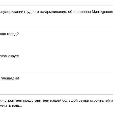
популяризации грудного вскармливания, объявленная Минздраво
наш город?
ском округе
 площадке!
я строителя представители нашей большой семьи строителей из 
мечать наш...