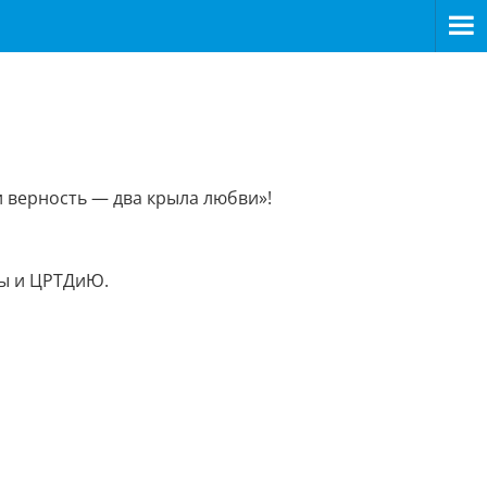
 верность — два крыла любви»!
лы и ЦРТДиЮ.