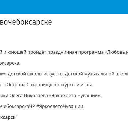
овочебоксарске
ей и юношей пройдёт праздничная программа «Любовь и
оксарска.
ик», Детской школы искусств, Детской музыкальной шко
т «Острова Сокровищ»: конкурсы и игры.
ики Олега Николаева «Яркое лето Чувашии».
чебоксарскаЧР #ЯркоелетоЧувашии
ксарск"