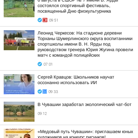
6 августа в СШОР № 7 имени В. Ярды
состоялся спортивный фестиваль,
посвященный Дню физкультурника
09:51
Леонид Черкесов: На стадионе деревни
Торханы Шумерлинского округа воспитанники
спортшколы имени В. Н. Ярды под
руководством тренера Юрия Жугина провели
матч с командой полицейских
07:01
Сергей Кравцов: Школьников научат
осознанно использовать ИИ
09:33
В Чувашии заработал экологический чат-бот
09:12
«Медовый путь Чувашии»: приглашаем юных
художников на конкурс рисунков!