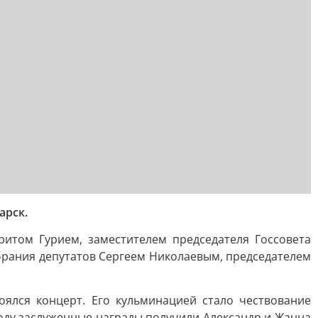
арск.
итом Гурием, заместителем председателя Госсовета
брания депутатов Сергеем Николаевым, председателем
ялся концерт. Его кульминацией стало чествование
оду заслуженные награды получили Александр и Жанна