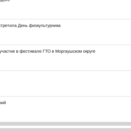
стретила День физкультурника
частие в фестивале ГТО в Моргаушском округе
рий