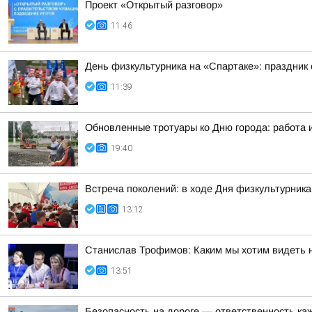
Проект «Открытый разговор»
11:46
День физкультурника на «Спартаке»: праздник 
11:39
Обновленные тротуары ко Дню города: работа 
19:40
Встреча поколений: в ходе Дня физкультурник
13:12
Станислав Трофимов: Каким мы хотим видеть 
13:51
Безопасность на дороге — ответственность ка