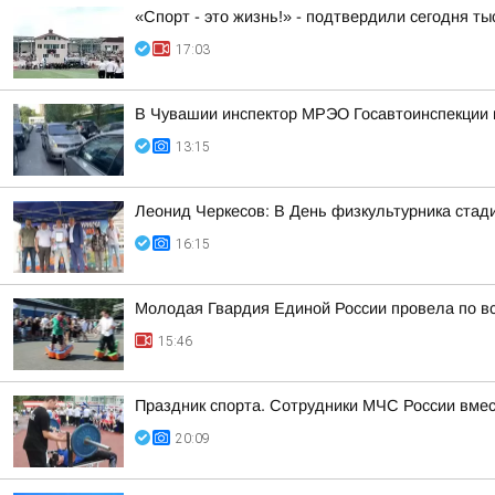
«Спорт - это жизнь!» - подтвердили сегодня т
17:03
В Чувашии инспектор МРЭО Госавтоинспекции п
13:15
Леонид Черкесов: В День физкультурника стад
16:15
Молодая Гвардия Единой России провела по вс
15:46
Праздник спорта. Сотрудники МЧС России вмес
20:09