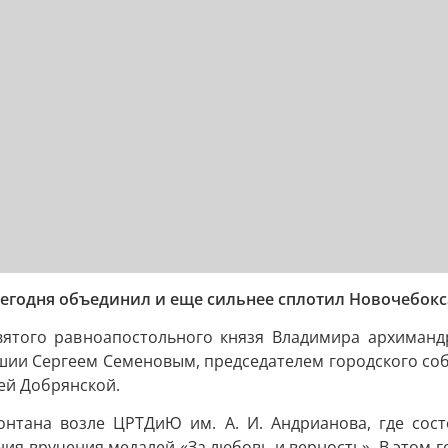
егодня объединил и еще сильнее сплотил Новочебокс
вятого равноапостольного князя Владимира архимандр
шии Сергеем Семеновым, председателем городского со
ей Добрянской.
нтана возле ЦРТДиЮ им. А. И. Андрианова, где состо
ия вручения медалей «За любовь и верность». В этом г