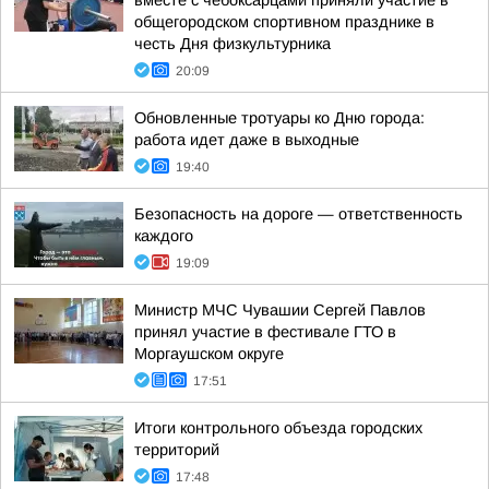
вместе с чебоксарцами приняли участие в
общегородском спортивном празднике в
честь Дня физкультурника
20:09
Обновленные тротуары ко Дню города:
работа идет даже в выходные
19:40
Безопасность на дороге — ответственность
каждого
19:09
Министр МЧС Чувашии Сергей Павлов
принял участие в фестивале ГТО в
Моргаушском округе
17:51
Итоги контрольного объезда городских
территорий
17:48