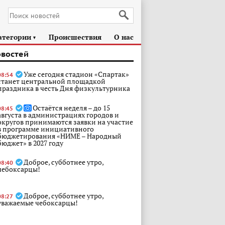
атегории
Происшествия
О нас
►
овостей
Уже сегодня стадион «Спартак»
08:54
станет центральной площадкой
праздника в честь Дня физкультурника
Остаётся неделя – до 15
08:45
августа в администрациях городов и
округов принимаются заявки на участие
в программе инициативного
бюджетирования «НИМЕ – Народный
бюджет» в 2027 году
Доброе, субботнее утро,
08:40
чебоксарцы!
Доброе, субботнее утро,
08:27
уважаемые чебоксарцы!