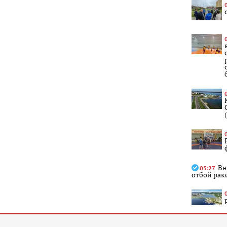
Вн
05:27
отбой рак