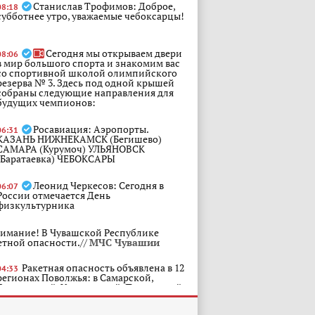
Станислав Трофимов: Доброе,
08:18
субботнее утро, уважаемые чебоксарцы!
Сегодня мы открываем двери
08:06
в мир большого спорта и знакомим вас
со спортивной школой олимпийского
резерва № 3. Здесь под одной крышей
собраны следующие направления для
будущих чемпионов:
Росавиация: Аэропорты.
06:31
КАЗАНЬ НИЖНЕКАМСК (Бегишево)
САМАРА (Курумоч) УЛЬЯНОВСК
(Баратаевка) ЧЕБОКСАРЫ
Леонид Черкесов: Сегодня в
06:07
России отмечается День
физкультурника
имание! В Чувашской Республике
етной опасности.//
МЧС Чувашии
Ракетная опасность объявлена в 12
04:33
регионах Поволжья: в Самарской,
Саратовской, Ульяновской, Пензенской
и Кировской областях, Пермском крае, а
также в Мордовии, Чувашии, Удмуртии,